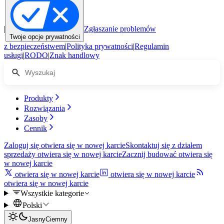
|
Zgłaszanie problemów
Twoje opcje prywatności
z bezpieczeństwem
|
Polityka prywatności
|
Regulamin
usługi
|
RODO
|
Znak handlowy
Produkty
Rozwiązania
Zasoby
Cennik
Zaloguj się
otwiera się w nowej karcie
Skontaktuj się z działem
sprzedaży
otwiera się w nowej karcie
Zacznij budować
otwiera się
w nowej karcie
otwiera się w nowej karcie
otwiera się w nowej karcie
otwiera się w nowej karcie
Wszystkie kategorie
Polski
Jasny
Ciemny