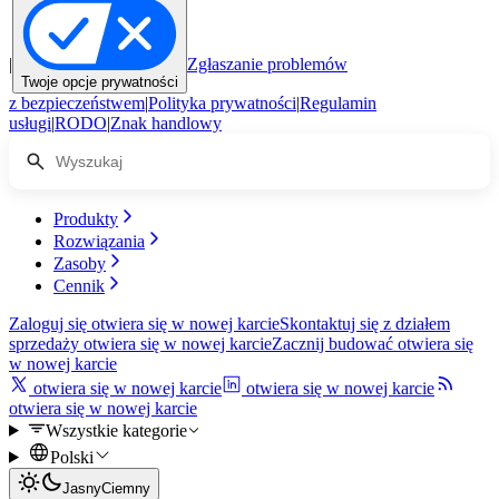
|
Zgłaszanie problemów
Twoje opcje prywatności
z bezpieczeństwem
|
Polityka prywatności
|
Regulamin
usługi
|
RODO
|
Znak handlowy
Produkty
Rozwiązania
Zasoby
Cennik
Zaloguj się
otwiera się w nowej karcie
Skontaktuj się z działem
sprzedaży
otwiera się w nowej karcie
Zacznij budować
otwiera się
w nowej karcie
otwiera się w nowej karcie
otwiera się w nowej karcie
otwiera się w nowej karcie
Wszystkie kategorie
Polski
Jasny
Ciemny