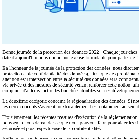
Bonne journée de la protection des données 2022 ! Chaque jour chez 
date d'aujourd'hui nous donne une excuse formidable pour parler de l'
En l'honneur de la journée de la protection des données, nous discuter
protection et de confidentialité des données), ainsi que des problémat
attention est l'intersection entre la sécurité des données et la confident
vie privée et des mesures de sécurité venant renforcer cette notion, afi
comptons d'ailleurs mettre les bouchées doubles sur ces développeme
La deuxième catégorie concerne la régionalisation des données. Si nou
les deux concepts s'avèrent inextricablement liés, notamment au sein 
Troisièmement, les récentes mesures d'exécution de la réglementation m
poussent à nous demander ce que nous pouvons faire pour aider les site
sécurisée et plus respectueuse de la confidentialité.
Enfin, nous continuerons à nous concentrer sur l'introduction de nouve