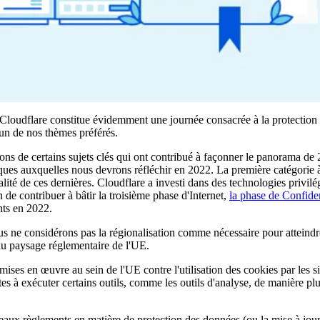
Cloudflare constitue évidemment une journée consacrée à la protection 
un de nos thèmes préférés.
ons de certains sujets clés qui ont contribué à façonner le panorama de
iques auxquelles nous devrons réfléchir en 2022. La première catégorie à 
ialité de ces dernières. Cloudflare a investi dans des technologies privilég
n de contribuer à bâtir la troisième phase d'Internet,
la phase de Confiden
nts en 2022.
s ne considérons pas la régionalisation comme nécessaire pour atteindre 
du paysage réglementaire de l'UE.
ises en œuvre au sein de l'UE contre l'utilisation des cookies par les 
s à exécuter certains outils, comme les outils d'analyse, de manière plu
aux règlements en matière de protection des données (ou la mise à jour 