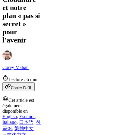
et notre
plan « pas si
secret »
pour
l'avenir
Corey Mahan
Lecture : 6 min.
Copier l'URL
Cet article est
également
disponible en
English
,
Español
,
Italiano
,
日本語
,
한
국어
,
繁體中文
et
简体中文
.