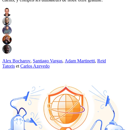
Alex Bocharov
,
Santiago Vargas
,
Adam Martinetti
,
Reid
Tatoris
et
Carlos Azevedo