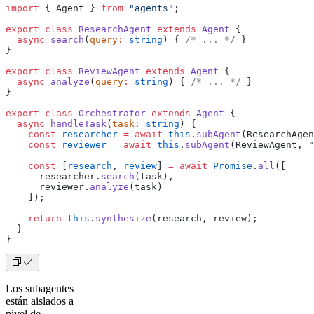
import
 { Agent } 
from
 "agents"
;
export
 class
 ResearchAgent
 extends
 Agent
 {
  async
 search
(
query
:
 string
) { 
/* ... */
 }
}
export
 class
 ReviewAgent
 extends
 Agent
 {
  async
 analyze
(
query
:
 string
) { 
/* ... */
 }
}
export
 class
 Orchestrator
 extends
 Agent
 {
  async
 handleTask
(
task
:
 string
) {
    const
 researcher
 =
 await
 this
.
subAgent
(ResearchAgen
    const
 reviewer
 =
 await
 this
.
subAgent
(ReviewAgent, 
"
    const
 [
research
, 
review
] 
=
 await
 Promise
.
all
([
      researcher.
search
(task),
      reviewer.
analyze
(task)
    ]);
    return
 this
.
synthesize
(research, review);
  }
}
Los subagentes
están aislados a
nivel de