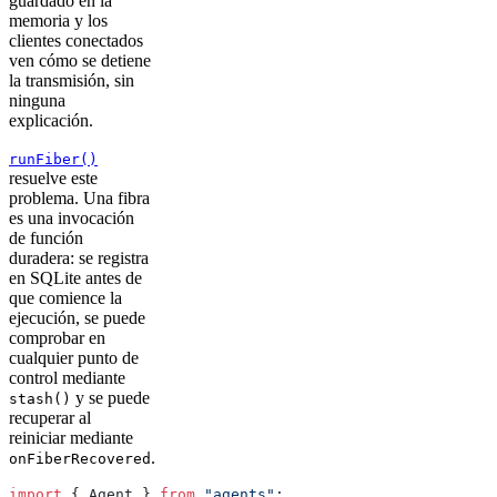
guardado en la
memoria y los
clientes conectados
ven cómo se detiene
la transmisión, sin
ninguna
explicación.
runFiber()
resuelve este
problema. Una fibra
es una invocación
de función
duradera: se registra
en SQLite antes de
que comience la
ejecución, se puede
comprobar en
cualquier punto de
control mediante
y se puede
stash()
recuperar al
reiniciar mediante
.
onFiberRecovered
import
 { Agent } 
from
 "agents"
;