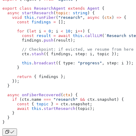
export
 class
 ResearchAgent
 extends
 Agent
 {
  async
 startResearch
(
topic
:
 string
) {
    void
 this
.
runFiber
(
"research"
, 
async
 (
ctx
) 
=>
 {
      const
 findings
 =
 [];
      for
 (
let
 i 
=
 0
; i 
<
 10
; i
++
) {
        const
 result
 =
 await
 this
.
callLLM
(
`Research ste
        findings.
push
(result);
        // Checkpoint: if evicted, we resume from here
        ctx.
stash
({ findings, step: i, topic });
        this
.
broadcast
({ type: 
"progress"
, step: i });
      }
      return
 { findings };
    });
  }
  async
 onFiberRecovered
(
ctx
) {
    if
 (ctx.name 
===
 "research"
 &&
 ctx.snapshot) {
      const
 { 
topic
 } 
=
 ctx.snapshot;
      await
 this
.
startResearch
(topic);
    }
  }
}