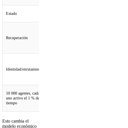
Base de datos externa
SQLite
Estado
necesaria
integrada
Función que debes
Mantenimiento
desarrollar tú (gestores
del estado
Recuperación
de procesos,
cuando se
comprobaciones de
reinicia la
estado)
plataforma
Función que debes
Función
desarrollar tú
integrada
Identidad/enrutamiento
(equilibradores de
(nombre →
carga, sesiones
agente)
persistentes)
Unos 100
10 000 agentes, cada
10 000 instancias
activos en
uno activo el 1 % del
siempre activas
cualquier
tiempo
momento
Esto cambia el
modelo económico