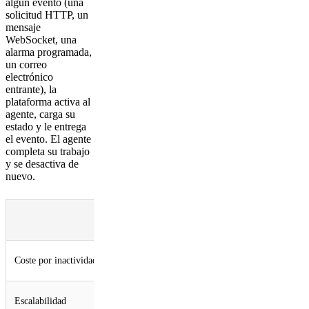
algún evento (una
solicitud HTTP, un
mensaje
WebSocket, una
alarma programada,
un correo
electrónico
entrante), la
plataforma activa al
agente, carga su
estado y le entrega
el evento. El agente
completa su trabajo
y se desactiva de
nuevo.
Máquinas
Durable
virtuales/contenedores
Objects
Coste de proceso
Cero (en
Coste por inactividad
completo, siempre
hibernación)
Suministro y gestión de
Automática,
Escalabilidad
la capacidad
por agente