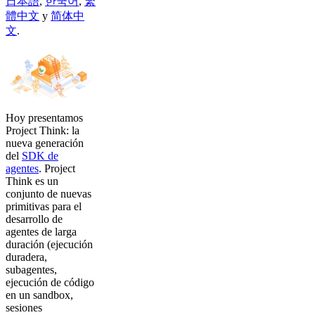
日本語
,
한국어
,
繁
體中文
y
简体中
文
.
Hoy presentamos
Project Think: la
nueva generación
del
SDK de
agentes
. Project
Think es un
conjunto de nuevas
primitivas para el
desarrollo de
agentes de larga
duración (ejecución
duradera,
subagentes,
ejecución de código
en un sandbox,
sesiones