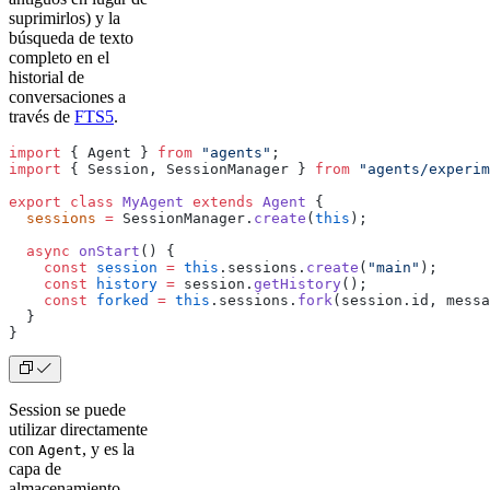
suprimirlos) y la
búsqueda de texto
completo en el
historial de
conversaciones a
través de
FTS5
.
import
 { Agent } 
from
 "agents"
;
import
 { Session, SessionManager } 
from
 "agents/experim
export
 class
 MyAgent
 extends
 Agent
 {
  sessions
 =
 SessionManager.
create
(
this
);
  async
 onStart
() {
    const
 session
 =
 this
.sessions.
create
(
"main"
);
    const
 history
 =
 session.
getHistory
();
    const
 forked
 =
 this
.sessions.
fork
(session.id, messa
  }
}
Session se puede
utilizar directamente
con
, y es la
Agent
capa de
almacenamiento