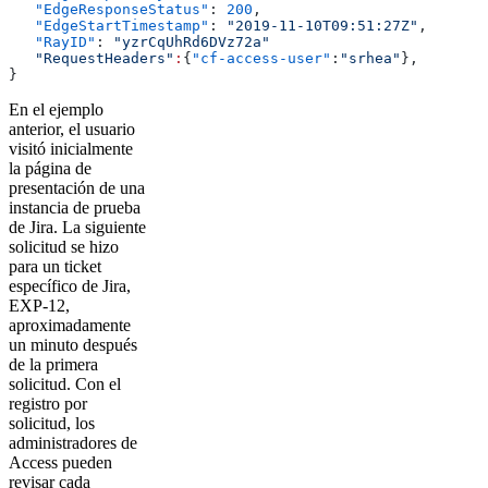
   "EdgeResponseStatus"
: 
200
,
   "EdgeStartTimestamp"
: 
"2019-11-10T09:51:27Z"
,
   "RayID"
: 
"yzrCqUhRd6DVz72a"
   "RequestHeaders"
:
{
"cf-access-user"
:
"srhea"
},
}
En el ejemplo
anterior, el usuario
visitó inicialmente
la página de
presentación de una
instancia de prueba
de Jira. La siguiente
solicitud se hizo
para un ticket
específico de Jira,
EXP-12,
aproximadamente
un minuto después
de la primera
solicitud. Con el
registro por
solicitud, los
administradores de
Access pueden
revisar cada