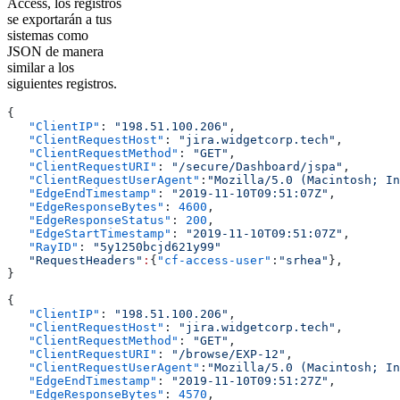
Access, los registros
se exportarán a tus
sistemas como
JSON de manera
similar a los
siguientes registros.
{
   "ClientIP"
: 
"198.51.100.206"
,
   "ClientRequestHost"
: 
"jira.widgetcorp.tech"
,
   "ClientRequestMethod"
: 
"GET"
,
   "ClientRequestURI"
: 
"/secure/Dashboard/jspa"
,
   "ClientRequestUserAgent"
:
"Mozilla/5.0 (Macintosh; In
   "EdgeEndTimestamp"
: 
"2019-11-10T09:51:07Z"
,
   "EdgeResponseBytes"
: 
4600
,
   "EdgeResponseStatus"
: 
200
,
   "EdgeStartTimestamp"
: 
"2019-11-10T09:51:07Z"
,
   "RayID"
: 
"5y1250bcjd621y99"
   "RequestHeaders"
:
{
"cf-access-user"
:
"srhea"
},
}
{
   "ClientIP"
: 
"198.51.100.206"
,
   "ClientRequestHost"
: 
"jira.widgetcorp.tech"
,
   "ClientRequestMethod"
: 
"GET"
,
   "ClientRequestURI"
: 
"/browse/EXP-12"
,
   "ClientRequestUserAgent"
:
"Mozilla/5.0 (Macintosh; In
   "EdgeEndTimestamp"
: 
"2019-11-10T09:51:27Z"
,
   "EdgeResponseBytes"
: 
4570
,