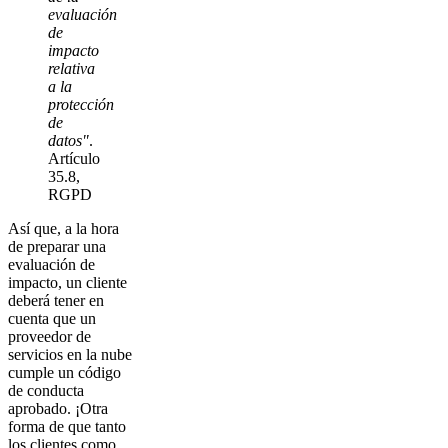
evaluación
de
impacto
relativa
a la
protección
de
datos"
.
Artículo
35.8,
RGPD
Así que, a la hora
de preparar una
evaluación de
impacto, un cliente
deberá tener en
cuenta que un
proveedor de
servicios en la nube
cumple un código
de conducta
aprobado. ¡Otra
forma de que tanto
los clientes como