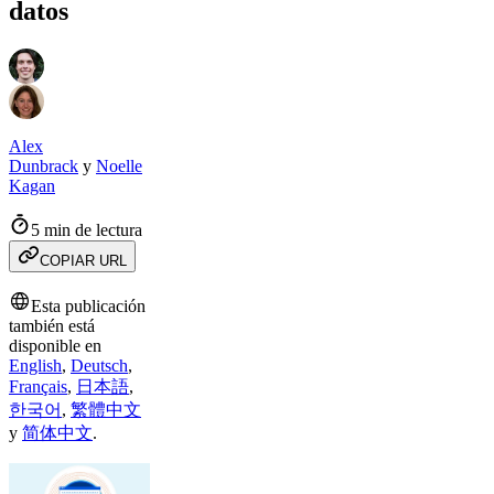
datos
Alex
Dunbrack
y
Noelle
Kagan
5 min de lectura
COPIAR URL
Esta publicación
también está
disponible en
English
,
Deutsch
,
Français
,
日本語
,
한국어
,
繁體中文
y
简体中文
.