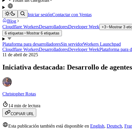
Todas las categorías
Iniciar sesión
Contactar con Ventas
Blog
Cloudflare Workers
Desarrolladores
Developer Week
+3
Mostrar 3 et
6 etiquetas
Mostrar 6 etiquetas
Plataforma para desarrolladores
Sin servidor
Workers Launchpad
Cloudflare Workers
Desarrolladores
Developer Week
Plataforma para d
11 de abril de 2025
Iniciativa destacada: Desarrollo de agentes
Christopher Rotas
14 min de lectura
COPIAR URL
Esta publicación también está disponible en
English
,
Deutsch
,
Fra