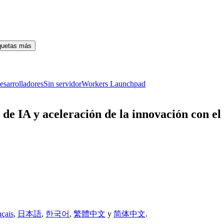
iquetas más
esarrolladores
Sin servidor
Workers Launchpad
 de IA y aceleración de la innovación con el
nçais
,
日本語
,
한국어
,
繁體中文
y
简体中文
.