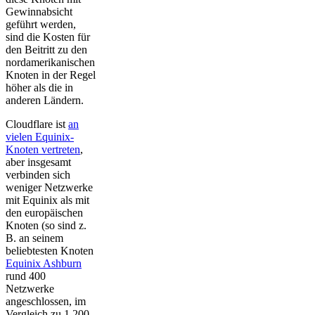
Gewinnabsicht
geführt werden,
sind die Kosten für
den Beitritt zu den
nordamerikanischen
Knoten in der Regel
höher als die in
anderen Ländern.
Cloudflare ist
an
vielen Equinix-
Knoten vertreten
,
aber insgesamt
verbinden sich
weniger Netzwerke
mit Equinix als mit
den europäischen
Knoten (so sind z.
B. an seinem
beliebtesten Knoten
Equinix Ashburn
rund 400
Netzwerke
angeschlossen, im
Vergleich zu 1.200