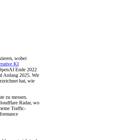
izieren, wobei
erative KI
OpenAI Ende 2022
und Anfang 2025. Wir
rzeichnet hat, wie
ste zu messen.
oudflare Radar, wo
eine Traffic-
rformance