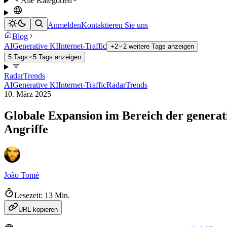
Alle Kategorien
Anmelden
Kontaktieren Sie uns
Blog
AI
Generative KI
Internet-Traffic
+2
2 weitere Tags anzeigen
5 Tags
5 Tags anzeigen
Radar
Trends
AI
Generative KI
Internet-Traffic
Radar
Trends
10. März 2025
Globale Expansion im Bereich der genera
Angriffe
João Tomé
Lesezeit: 13 Min.
URL kopieren