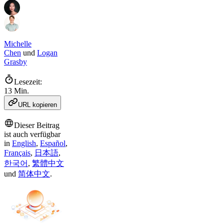
Michelle
Chen
und
Logan
Grasby
Lesezeit:
13 Min.
URL kopieren
Dieser Beitrag
ist auch verfügbar
in
English
,
Español
,
Français
,
日本語
,
한국어
,
繁體中文
und
简体中文
.