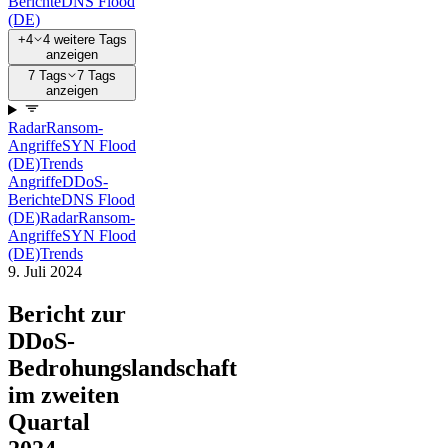
Berichte
DNS Flood
(DE)
+4
4 weitere Tags
anzeigen
7 Tags
7 Tags
anzeigen
Radar
Ransom-
Angriffe
SYN Flood
(DE)
Trends
Angriffe
DDoS-
Berichte
DNS Flood
(DE)
Radar
Ransom-
Angriffe
SYN Flood
(DE)
Trends
9. Juli 2024
Bericht zur
DDoS-
Bedrohungslandschaft
im zweiten
Quartal