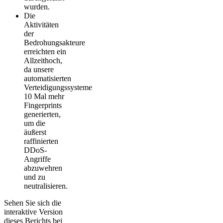
wurden.
Die
Aktivitäten
der
Bedrohungsakteure
erreichten ein
Allzeithoch,
da unsere
automatisierten
Verteidigungssysteme
10 Mal mehr
Fingerprints
generierten,
um die
äußerst
raffinierten
DDoS-
Angriffe
abzuwehren
und zu
neutralisieren.
Sehen Sie sich die
interaktive Version
dieses Berichts bei