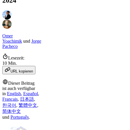
2024
Omer
Yoachimik
und
Jorge
Pacheco
Lesezeit:
10 Min.
URL kopieren
Dieser Beitrag
ist auch verfügbar
in
English
,
Español
,
Français
,
日本語
,
한국어
,
繁體中文
,
简体中文
und
Português
.