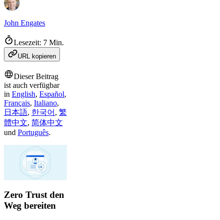
John Engates
Lesezeit: 7 Min.
URL kopieren
Dieser Beitrag
ist auch verfügbar
in
English
,
Español
,
Français
,
Italiano
,
日本語
,
한국어
,
繁
體中文
,
简体中文
und
Português
.
Zero Trust den
Weg bereiten