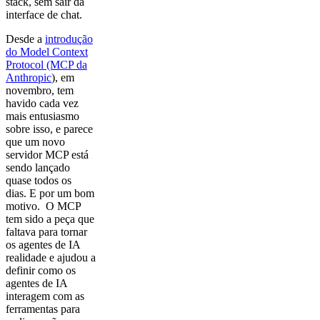
stack, sem sair da
interface de chat.
Desde a
introdução
do Model Context
Protocol (MCP da
Anthropic
), em
novembro, tem
havido cada vez
mais entusiasmo
sobre isso, e parece
que um novo
servidor MCP está
sendo lançado
quase todos os
dias. E por um bom
motivo. O MCP
tem sido a peça que
faltava para tornar
os agentes de IA
realidade e ajudou a
definir como os
agentes de IA
interagem com as
ferramentas para