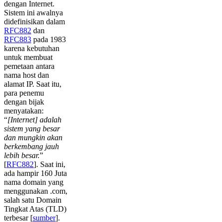
dengan Internet.
Sistem ini awalnya
didefinisikan dalam
RFC882
dan
RFC883
pada 1983
karena kebutuhan
untuk membuat
pemetaan antara
nama host dan
alamat IP. Saat itu,
para penemu
dengan bijak
menyatakan:
“
[Internet] adalah
sistem yang besar
dan mungkin akan
berkembang jauh
lebih besar.
”
[
RFC882
]. Saat ini,
ada hampir 160 Juta
nama domain yang
menggunakan .com,
salah satu Domain
Tingkat Atas (TLD)
terbesar [
sumber
].