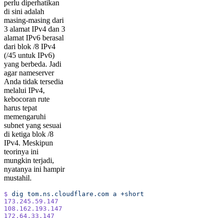
perlu diperhatikan
di sini adalah
masing-masing dari
3 alamat IPv4 dan 3
alamat IPv6 berasal
dari blok /8 IPv4
(/45 untuk IPv6)
yang berbeda. Jadi
agar nameserver
Anda tidak tersedia
melalui IPv4,
kebocoran rute
harus tepat
memengaruhi
subnet yang sesuai
di ketiga blok /8
IPv4. Meskipun
teorinya ini
mungkin terjadi,
nyatanya ini hampir
mustahil.
$
 dig
 tom.ns.cloudflare.com
 a
 +short
173.245.59.147
108.162.193.147
172.64.33.147