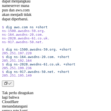
dapat menjangkau
nameserver mana
pun dan aws.com
akan menjadi tidak
dapat diperbarui.
$
 dig
 aws.com
 ns
 +short
ns-1500.awsdns-59.org.
ns-164.awsdns-20.com.
ns-2028.awsdns-61.co.uk.
ns-917.awsdns-50.net.
$
 dig
 ns-1500.awsdns-59.org.
 +short
205.251.197.220
$
 dig
 ns-164.awsdns-20.com.
 +short
205.251.192.164
$
 dig
 ns-2028.awsdns-61.co.uk.
 +short
205.251.199.236
$
 dig
 ns-917.awsdns-50.net.
 +short
205.251.195.149
Tak perlu diragukan
lagi bahwa
Cloudflare
menandatangani
semua rute kami