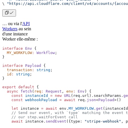
\ 
"https://api.cloudflare.com/client/v4/accounts/{accou
… ou via l'
API
Workers
au sein
d'une instance
Worker elle-même :
interface
 Env
 {
  MY_WORKFLOW
:
 Workflow
;
}
interface
 Payload
 {
  transaction
:
 string
;
  id
:
 string
;
}
export
 default
 {
  async
 fetch
(
req
:
 Request
, 
env
:
 Env
) {
    const
 instanceId
 =
 new
 URL
(req.url).searchParams.
ge
    const
 webhookPayload
 =
 await
 req.
json
<
Payload
>()
    let
 instance 
=
 await
 env.
MY_WORKFLOW
.
get
(instanceId
    // Send our event, with `type` matching the event t
    // our step.waitForEvent call
    await
 instance.
sendEvent
({type: 
"stripe-webhook"
, p