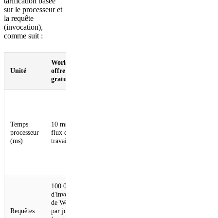
tarification basée
sur le processeur et
la requête
(invocation),
comme suit :
Workers :
Workers :
Unité
offre
offre payante
gratuite
30 millions de
millisecondes
processeur
Temps
10 ms par
incluses par
processeur
flux de
mois+0,02 $
(ms)
travail
par million de
millisecondes
processeur
supplémentaires
100 000
d'invocations
10 millions
de Workflow
inclus par
Requêtes
par jour
mois+0,30 USD