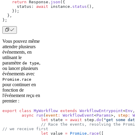
    return
 Response.
json
({
      status: 
await
 instance.
status
(),
    });
  },
};
Vous pouvez même
attendre plusieurs
événements, en
utilisant le
paramètre
,
de type
ou lancer plusieurs
événements avec
Promise.race
pour continuer en
fonction de
l'événement reçu en
premier :
export
 class
 MyWorkflow
 extends
 WorkflowEntrypoint
<
Env
,
	async
 run
(
event
:
 WorkflowEvent
<
Params
>, 
step
:
 W
		let
 state 
=
 await
 step.
do
(
"get some dat
		// Race the events, resolving the Prom
// we receive first
		let
 value 
=
 Promise
.
race
([