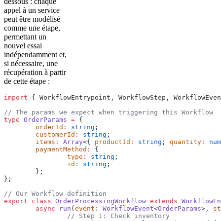
dessous : chaque
appel à un service
peut être modélisé
comme une étape,
permettant un
nouvel essai
indépendamment et,
si nécessaire, une
récupération à partir
de cette étape :
import
 { WorkflowEntrypoint, WorkflowStep, WorkflowEven
// The params we expect when triggering this Workflow
type
 OrderParams
 =
 {
	orderId
:
 string
;
	customerId
:
 string
;
	items
:
 Array
<{ 
productId
:
 string
; 
quantity
:
 num
	paymentMethod
:
 {
		type
:
 string
;
		id
:
 string
;
	};
};
// Our Workflow definition
export
 class
 OrderProcessingWorkflow
 extends
 WorkflowEn
	async
 run
(
event
:
 WorkflowEvent
<
OrderParams
>, 
st
		// Step 1: Check inventory