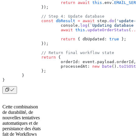
			return
 await
 this
.env.
EMAIL_SER
		});
		// Step 4: Update database
		const
 dbResult
 =
 await
 step.
do
(
'update-
			console.
log
(
`Updating database 
			await
 this
.
updateOrderStatus
(
..
			return
 { dbUpdated: 
true
 };
		});
		// Return final workflow state
		return
 {
			orderId: event.payload.orderId,
			processedAt: 
new
 Date
().
toISOSt
		};
	}
}
Cette combinaison
de durabilité, de
nouvelles tentatives
automatiques et de
persistance des états
fait de Workflows