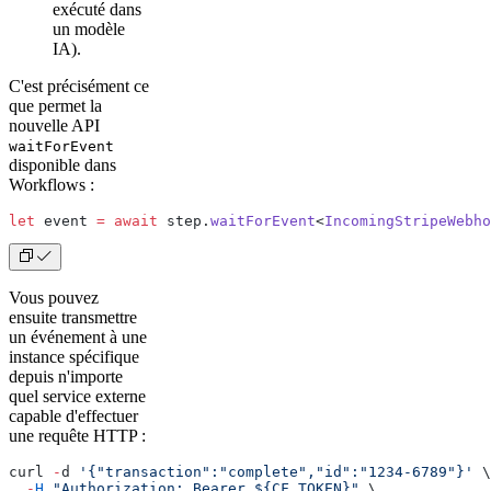
exécuté dans
un modèle
IA).
C'est précisément ce
que permet la
nouvelle API
waitForEvent
disponible dans
Workflows :
let
 event 
=
 await
 step.
waitForEvent
<
IncomingStripeWebho
Vous pouvez
ensuite transmettre
un événement à une
instance spécifique
depuis n'importe
quel service externe
capable d'effectuer
une requête HTTP :
curl 
-
d 
'{"transaction":"complete","id":"1234-6789"}'
 \
  -
H
 "Authorization: Bearer ${CF_TOKEN}"
 \