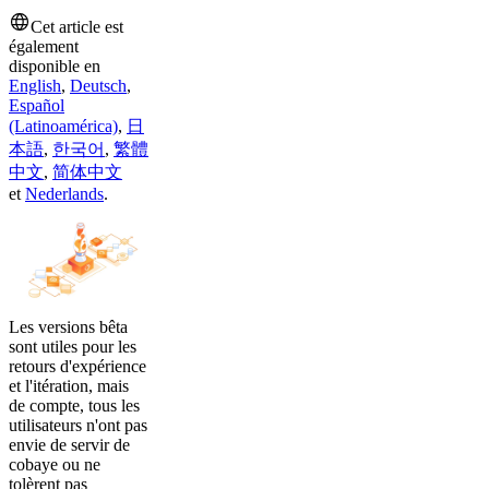
Cet article est
également
disponible en
English
,
Deutsch
,
Español
(Latinoamérica)
,
日
本語
,
한국어
,
繁體
中文
,
简体中文
et
Nederlands
.
Les versions bêta
sont utiles pour les
retours d'expérience
et l'itération, mais
de compte, tous les
utilisateurs n'ont pas
envie de servir de
cobaye ou ne
tolèrent pas