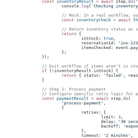
		const
 inventoryResult
 =
 await
 step.
do
(
'
			console.
log
(
`Checking inventory
			// Mock: In a real workflow, 
			const
 inventoryCheck
 =
 await
 th
			// Return inventory status as
			return
 {
				inStock: 
true
,
				reservationId: 
'inv-123
				itemsChecked: event.p
			};
		});
		// Exit workflow if items aren't in st
		if
 (
!
inventoryResult.inStock) {
			return
 { status: 
'failed'
, reas
		}
		// Step 2: Process payment
		// Configure specific retry logic for 
		const
 paymentResult
 =
 await
 step.
do
(
			'process-payment'
,
			{
				retries: {
					limit: 
3
,
					delay: 
'30 seco
					backoff: 
'expon
				},
				timeout: 
'2 minutes'
,