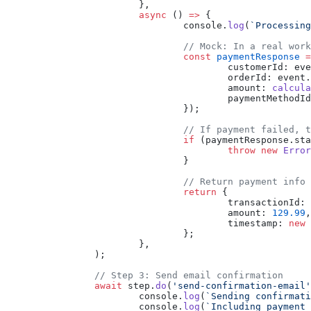
			},
			async
 () 
=>
 {
				console.
log
(
`Processing
				// Mock: In a real w
				const
 paymentResponse
 =
					customerId: 
					orderId: eve
					amount: 
calcula
					paymentMeth
				});
				// If payment failed
				if
 (paymentResponse.sta
					throw
 new
 Error
				}
				// Return payment in
				return
 {
					transactionId: 
					amount: 
129.99
,
					timestamp: 
new
 
				};
			},
		);
		// Step 3: Send email confirmation
		await
 step.
do
(
'send-confirmation-email'
			console.
log
(
`Sending confirmati
			console.
log
(
`Including payment 