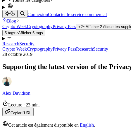
Toutes les catégories
Connexion
Contacter le service commercial
Blog
Crypto Week
Cryptography
Privacy Pass
+2
Afficher 2 étiquettes supp
5 tags
Afficher 5 tags
Research
Security
Crypto Week
Cryptography
Privacy Pass
Research
Security
28 octobre 2019
Supporting the latest version of the Privac
Alex Davidson
Lecture : 23 min.
Copier l'URL
Cet article est également disponible en
English
.