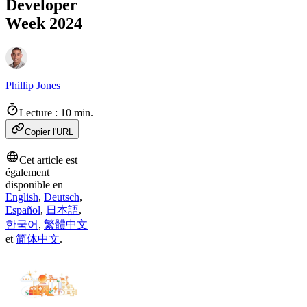
Developer
Week 2024
Phillip Jones
Lecture : 10 min.
Copier l'URL
Cet article est
également
disponible en
English
,
Deutsch
,
Español
,
日本語
,
한국어
,
繁體中文
et
简体中文
.