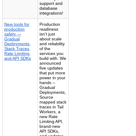
support and
database
integrations!
New tools for
Production
production
readiness
safety —
isn’t just
Gradual
about scale
Deployments,
and reliability
Stack Traces,
of the
Rate Limiting,
services you
and API SDKs
build with. We
announced
five updates
that put more
power in your
hands –
Gradual
Deployments,
Source
mapped stack
traces in Tail
Workers, a
new Rate
Limiting API,
brand-new
API SDKs,
and updates