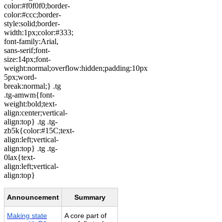
color:#f0f0f0;border-
color:#ccc;border-
style:solid;border-
width:1px;color:#333;
font-family:Arial,
sans-serif;font-
size:14px;font-
weight:normal;overflow:hidden;padding:10px
5px;word-
break:normal;} .tg
.tg-amwm{font-
weight:bold;text-
align:center;vertical-
align:top} .tg .tg-
zb5k{color:#15C;text-
align:left;vertical-
align:top} .tg .tg-
0lax{text-
align:left;vertical-
align:top}
Announcement
Summary
Making state
A core part of