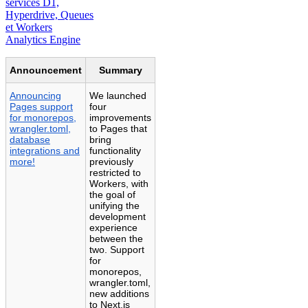
services D1,
Hyperdrive, Queues
et Workers
Analytics Engine
Announcement
Summary
Announcing
We launched
Pages support
four
for monorepos,
improvements
wrangler.toml,
to Pages that
database
bring
integrations and
functionality
more!
previously
restricted to
Workers, with
the goal of
unifying the
development
experience
between the
two. Support
for
monorepos,
wrangler.toml,
new additions
to Next.js