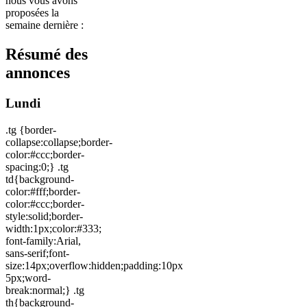
nous vous avons
proposées la
semaine dernière :
Résumé des
annonces
Lundi
.tg {border-
collapse:collapse;border-
color:#ccc;border-
spacing:0;} .tg
td{background-
color:#fff;border-
color:#ccc;border-
style:solid;border-
width:1px;color:#333;
font-family:Arial,
sans-serif;font-
size:14px;overflow:hidden;padding:10px
5px;word-
break:normal;} .tg
th{background-