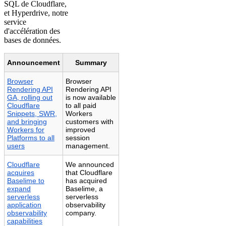
SQL de Cloudflare,
et Hyperdrive, notre
service
d'accélération des
bases de données.
Announcement
Summary
Browser
Browser
Rendering API
Rendering API
GA, rolling out
is now available
Cloudflare
to all paid
Snippets, SWR,
Workers
and bringing
customers with
Workers for
improved
Platforms to all
session
users
management.
Cloudflare
We announced
acquires
that Cloudflare
Baselime to
has acquired
expand
Baselime, a
serverless
serverless
application
observability
observability
company.
capabilities