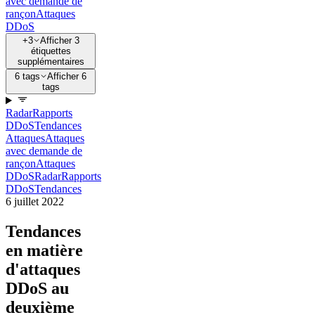
avec demande de
rançon
Attaques
DDoS
+3
Afficher 3
étiquettes
supplémentaires
6 tags
Afficher 6
tags
Radar
Rapports
DDoS
Tendances
Attaques
Attaques
avec demande de
rançon
Attaques
DDoS
Radar
Rapports
DDoS
Tendances
6 juillet 2022
Tendances
en matière
d'attaques
DDoS au
deuxième