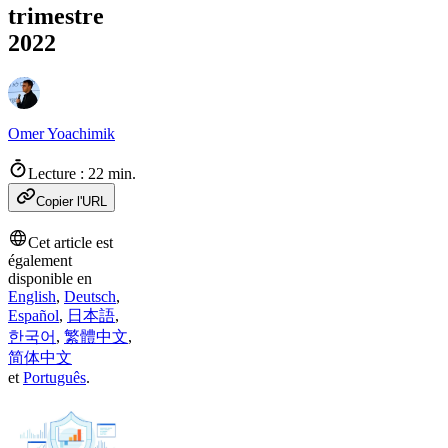
trimestre
2022
Omer Yoachimik
Lecture : 22 min.
Copier l'URL
Cet article est
également
disponible en
English
,
Deutsch
,
Español
,
日本語
,
한국어
,
繁體中文
,
简体中文
et
Português
.