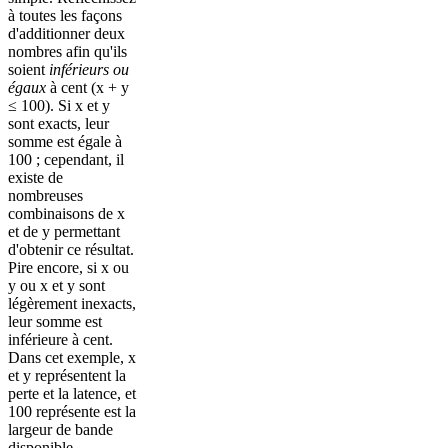
à toutes les façons
d'additionner deux
nombres afin qu'ils
soient
inférieurs ou
égaux
à cent (x + y
≤ 100). Si x et y
sont exacts, leur
somme est égale à
100 ; cependant, il
existe de
nombreuses
combinaisons de x
et de y permettant
d'obtenir ce résultat.
Pire encore, si x ou
y ou x et y sont
légèrement inexacts,
leur somme est
inférieure à cent.
Dans cet exemple, x
et y représentent la
perte et la latence, et
100 représente est la
largeur de bande
disponible.