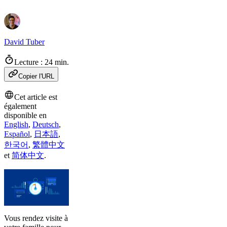
David Tuber
Lecture : 24 min.
Copier l'URL
Cet article est
également
disponible en
English
,
Deutsch
,
Español
,
日本語
,
한국어
,
繁體中文
et
简体中文
.
Vous rendez visite à