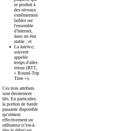
se produit à
des niveaux
extrêmement
faibles sur
l'ensemble
d'Internet,
dans un état
stable
;
et
La
latence
,
souvent
appelée
temps d'aller-
retour (RTT,
« Round-Trip
Time »).
Ces trois attributs
sont étroitement
liés. En particulier,
la portion de bande
passante disponible
qu'obtient
effectivement un
utilisateur (c'est-à-
dire le débit) est