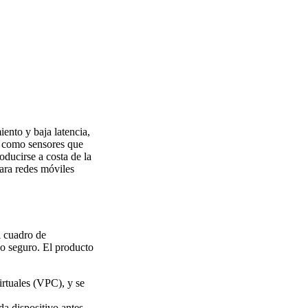
ento y baja latencia,
, como sensores que
oducirse a costa de la
ara redes móviles
l cuadro de
so seguro. El producto
irtuales (VPC), y se
a dispositivo antes