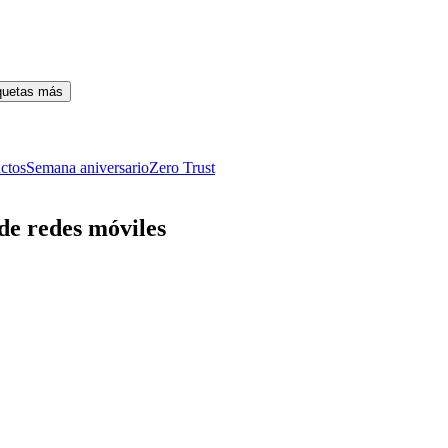
iquetas más
ctos
Semana aniversario
Zero Trust
de redes móviles