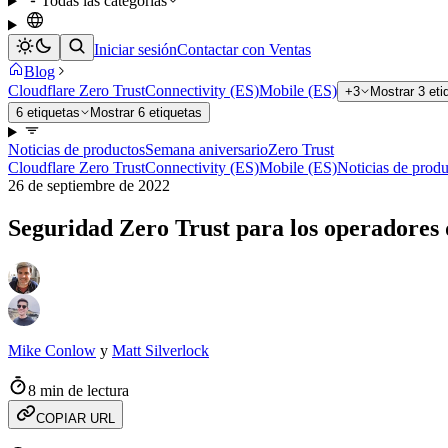
Todas las categorías
Iniciar sesión
Contactar con Ventas
Blog
Cloudflare Zero Trust
Connectivity (ES)
Mobile (ES)
+3
Mostrar 3 et
6 etiquetas
Mostrar 6 etiquetas
Noticias de productos
Semana aniversario
Zero Trust
Cloudflare Zero Trust
Connectivity (ES)
Mobile (ES)
Noticias de produ
26 de septiembre de 2022
Seguridad Zero Trust para los operadores 
Mike Conlow
y
Matt Silverlock
8 min de lectura
COPIAR URL