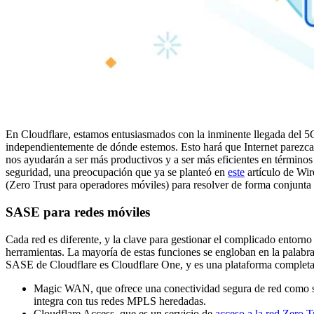
En Cloudflare, estamos entusiasmados con la inminente llegada del 5G
independientemente de dónde estemos. Esto hará que Internet parezca
nos ayudarán a ser más productivos y a ser más eficientes en términos 
seguridad, una preocupación que ya se planteó en
este
artículo de Wi
(Zero Trust para operadores móviles) para resolver de forma conjunta
SASE para redes móviles
Cada red es diferente, y la clave para gestionar el complicado entorn
herramientas. La mayoría de estas funciones se engloban en la palabr
SASE de Cloudflare es Cloudflare One, y es una plataforma completa 
Magic WAN, que ofrece una conectividad segura de red como ser
integra con tus redes MPLS heredadas.
Cloudflare Access, que es un servicio de
acceso a la red Zero T