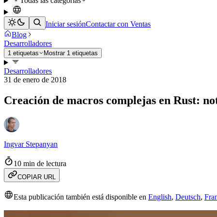
Todas las categorías
Iniciar sesión
Contactar con Ventas
Blog
Desarrolladores
1 etiquetas
Mostrar 1 etiquetas
Desarrolladores
31 de enero de 2018
Creación de macros complejas en Rust: not
Ingvar Stepanyan
10 min de lectura
COPIAR URL
Esta publicación también está disponible en
English
,
Deutsch
,
Fra