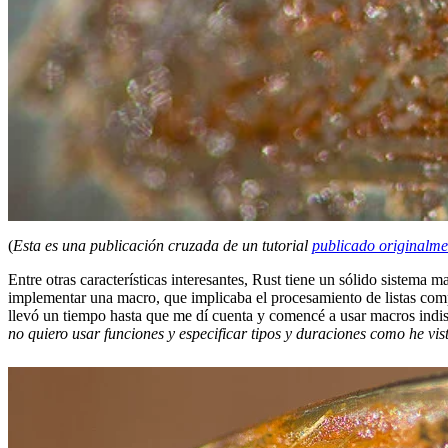
(
Esta es una publicación cruzada de un tutorial
publicado originalme
Entre otras características interesantes, Rust tiene un sólido sistema 
implementar una macro, que implicaba el procesamiento de listas comp
llevó un tiempo hasta que me dí cuenta y comencé a usar macros indi
no quiero usar funciones y especificar tipos y duraciones como he vist