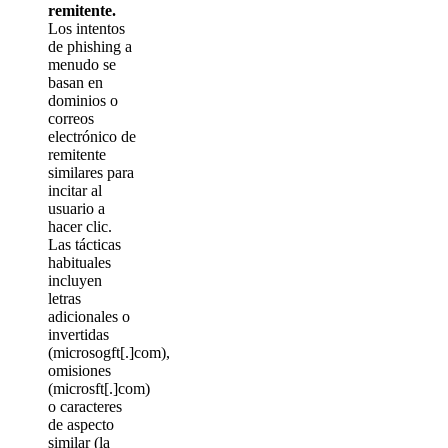
remitente.
Los intentos
de phishing a
menudo se
basan en
dominios o
correos
electrónico de
remitente
similares para
incitar al
usuario a
hacer clic.
Las tácticas
habituales
incluyen
letras
adicionales o
invertidas
(microsogft[.]com),
omisiones
(microsft[.]com)
o caracteres
de aspecto
similar (la