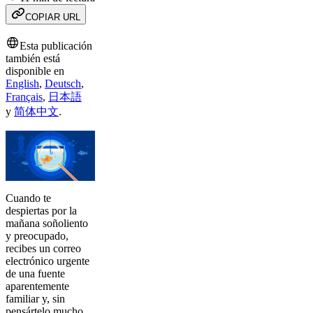
COPIAR URL
Esta publicación
también está
disponible en
English
,
Deutsch
,
Français
,
日本語
y
简体中文
.
Cuando te
despiertas por la
mañana soñoliento
y preocupado,
recibes un correo
electrónico urgente
de una fuente
aparentemente
familiar y, sin
pensártelo mucho,