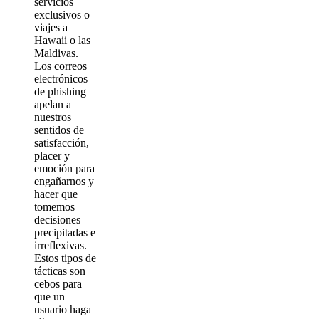
servicios
exclusivos o
viajes a
Hawaii o las
Maldivas.
Los correos
electrónicos
de phishing
apelan a
nuestros
sentidos de
satisfacción,
placer y
emoción para
engañarnos y
hacer que
tomemos
decisiones
precipitadas e
irreflexivas.
Estos tipos de
tácticas son
cebos para
que un
usuario haga