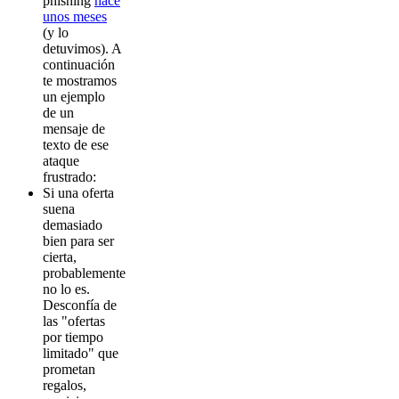
phishing
hace
unos meses
(y lo
detuvimos). A
continuación
te mostramos
un ejemplo
de un
mensaje de
texto de ese
ataque
frustrado:
Si una oferta
suena
demasiado
bien para ser
cierta,
probablemente
no lo es.
Desconfía de
las "ofertas
por tiempo
limitado" que
prometan
regalos,