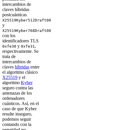
intercambios de
claves híbridas
postcuánticas
X25519Kyber512Draft00
y
X25519Kyber768Draft00
con los
identificadores TLS
y
,
0xfe30
0xfe31
respectivamente. Se
trata de
intercambios de
claves
híbridas
entre
el algoritmo clásico
X25519
y el
algoritmo
Kyber
seguro contra las
amenazas de los
ordenadores
cuánticos. Así, en el
caso de que Kyber
resulte inseguro,
podemos seguir
contando con la
seguridad no