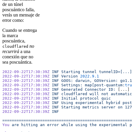
de un túnel
poscuántico falla,
verás un mensaje de
error como:
Cuando se entrega
la marca
poscuántica,
no
cloudflared
recurrirá
a una
conexión que no
sea poscuántica.
2022-09-22T17:30:39Z
 INF
 Starting
 tunnel
 tunnelID=[...]
2022-09-22T17:30:39Z
 INF
 Version
 2022.9.1
2022-09-22T17:30:39Z
 INF
 GOOS:
 darwin,
 GOVersion:
 go1.1
2022-09-22T17:30:39Z
 INF
 Settings:
 map[post-quantum:
tru
2022-09-22T17:30:39Z
 INF
 Generated
 Connector
 ID:
 [...]
2022-09-22T17:30:39Z
 INF
 cloudflared
 will
 not
 automatic
2022-09-22T17:30:39Z
 INF
 Initial
 protocol
 quic
2022-09-22T17:30:39Z
 INF
 Using
 experimental
 hybrid
 post
2022-09-22T17:30:39Z
 INF
 Starting
 metrics
 server
 on
 127
2022-09-22T17:30:39Z
 INF
=======================================================
You
 are
 hitting
 an
 error
 while
 using
 the
 experimental
 p