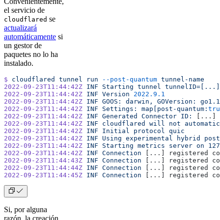
Convenientemente,
el servicio de
se
cloudflared
actualizará
automáticamente
si
un gestor de
paquetes no lo ha
instalado.
$
 cloudflared
 tunnel
 run
 --post-quantum
 tunnel-name
2022-09-23T11:44:42Z
 INF
 Starting
 tunnel
 tunnelID=[...]
2022-09-23T11:44:42Z
 INF
 Version
 2022.9.1
2022-09-23T11:44:42Z
 INF
 GOOS:
 darwin,
 GOVersion:
 go1.1
2022-09-23T11:44:42Z
 INF
 Settings:
 map[post-quantum:
tru
2022-09-23T11:44:42Z
 INF
 Generated
 Connector
 ID:
 [...]
2022-09-23T11:44:42Z
 INF
 cloudflared
 will
 not
 automatic
2022-09-23T11:44:42Z
 INF
 Initial
 protocol
 quic
2022-09-23T11:44:42Z
 INF
 Using
 experimental
 hybrid
 post
2022-09-23T11:44:42Z
 INF
 Starting
 metrics
 server
 on
 127
2022-09-23T11:44:42Z
 INF
 Connection
 [...] registered co
2022-09-23T11:44:43Z
 INF
 Connection
 [...] registered co
2022-09-23T11:44:44Z
 INF
 Connection
 [...] registered co
2022-09-23T11:44:45Z
 INF
 Connection
 [...] registered co
Si, por alguna
razón, la creación