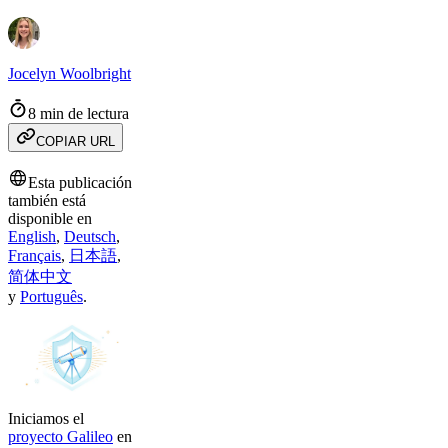
Jocelyn Woolbright
8 min de lectura
COPIAR URL
Esta publicación
también está
disponible en
English
,
Deutsch
,
Français
,
日本語
,
简体中文
y
Português
.
Iniciamos el
proyecto Galileo
en