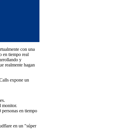
irtualmente con una
o en tiempo real
arrollando y
que realmente hagan
 Calls expone un
es.
l monitor.
0 personas en tiempo
udflare en un "súper