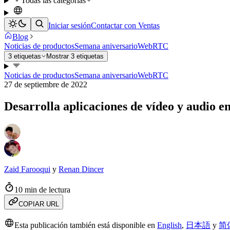
Todas las categorías
Iniciar sesión
Contactar con Ventas
Blog
Noticias de productos
Semana aniversario
WebRTC
3 etiquetas
Mostrar 3 etiquetas
Noticias de productos
Semana aniversario
WebRTC
27 de septiembre de 2022
Desarrolla aplicaciones de vídeo y audio e
Zaid Farooqui
y
Renan Dincer
10 min de lectura
COPIAR URL
Esta publicación también está disponible en
English
,
日本語
y
简