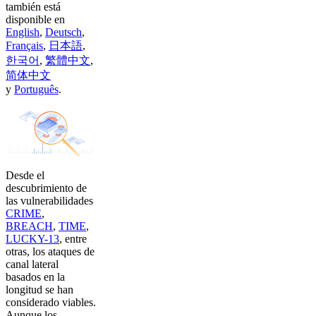
también está
disponible en
English
,
Deutsch
,
Français
,
日本語
,
한국어
,
繁體中文
,
简体中文
y
Português
.
Desde el
descubrimiento de
las vulnerabilidades
CRIME
,
BREACH
,
TIME
,
LUCKY-13
, entre
otras, los ataques de
canal lateral
basados en la
longitud se han
considerado viables.
Aunque los