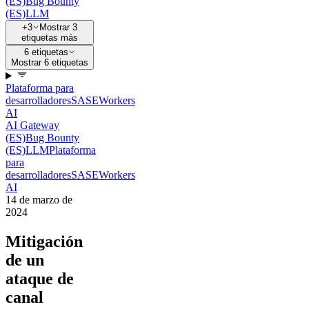
(ES)
Bug Bounty
(ES)
LLM
+3
Mostrar 3
etiquetas más
6 etiquetas
Mostrar 6 etiquetas
Plataforma para
desarrolladores
SASE
Workers
AI
AI Gateway
(ES)
Bug Bounty
(ES)
LLM
Plataforma
para
desarrolladores
SASE
Workers
AI
14 de marzo de
2024
Mitigación
de un
ataque de
canal