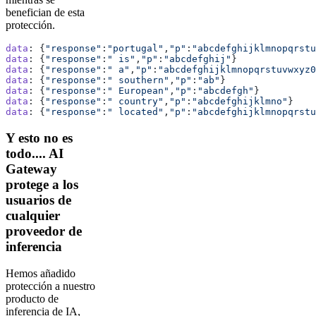
benefician de esta
protección.
data
: {
"response"
:
"portugal"
,
"p"
:
"abcdefghijklmnopqrstu
data
: {
"response"
:
" is"
,
"p"
:
"abcdefghij"
}
data
: {
"response"
:
" a"
,
"p"
:
"abcdefghijklmnopqrstuvwxyz0
data
: {
"response"
:
" southern"
,
"p"
:
"ab"
}
data
: {
"response"
:
" European"
,
"p"
:
"abcdefgh"
}
data
: {
"response"
:
" country"
,
"p"
:
"abcdefghijklmno"
}
data
: {
"response"
:
" located"
,
"p"
:
"abcdefghijklmnopqrstu
Y esto no es
todo.... AI
Gateway
protege a los
usuarios de
cualquier
proveedor de
inferencia
Hemos añadido
protección a nuestro
producto de
inferencia de IA,