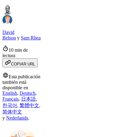
David
Belson
y
Sam Rhea
10 min de
lectura
COPIAR URL
Esta publicación
también está
disponible en
English
,
Deutsch
,
Français
,
日本語
,
한국어
,
繁體中文
,
简体中文
y
Nederlands
.