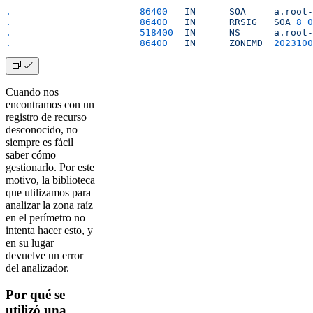
.
			86400
	IN
	SOA
	a.root
.
			86400
	IN
	RRSIG
	SOA
 8
 0
.
			518400
	IN
	NS
	a.root
.
			86400
	IN
	ZONEMD
	202310
Cuando nos
encontramos con un
registro de recurso
desconocido, no
siempre es fácil
saber cómo
gestionarlo. Por este
motivo, la biblioteca
que utilizamos para
analizar la zona raíz
en el perímetro no
intenta hacer esto, y
en su lugar
devuelve un error
del analizador.
Por qué se
utilizó una