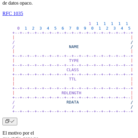
de datos opaco.
RFC 1035
                                   1
  1
  1
  1
  1
  1
      0
  1
  2
  3
  4
  5
  6
  7
  8
  9
  0
  1
  2
  3
  4
  5
    +--+--+--+--+--+--+--+--+--+--+--+--+--+--+--+--+
    |
                                               |
    /
                                               /
    /
                      NAME
                     /
    |
                                               |
    +--+--+--+--+--+--+--+--+--+--+--+--+--+--+--+--+
    |
                      TYPE
                     |
    +--+--+--+--+--+--+--+--+--+--+--+--+--+--+--+--+
    |
                     CLASS
                     |
    +--+--+--+--+--+--+--+--+--+--+--+--+--+--+--+--+
    |
                      TTL
                      |
    |
                                               |
    +--+--+--+--+--+--+--+--+--+--+--+--+--+--+--+--+
    |
                   RDLENGTH
                    |
    +--+--+--+--+--+--+--+--+--+--+--+--+--+--+--+--
|
    /
                     RDATA
                     /
    /
                                               /
    +--+--+--+--+--+--+--+--+--+--+--+--+--+--+--+--+
El motivo por el