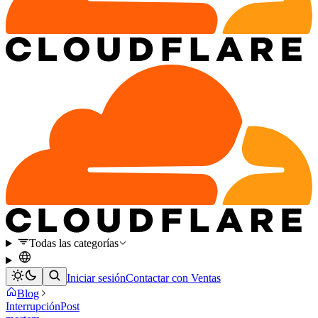
Todas las categorías
Iniciar sesión
Contactar con Ventas
Blog
Interrupción
Post