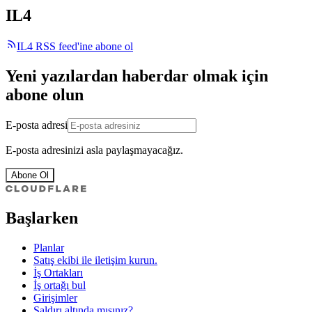
IL4
IL4 RSS feed'ine abone ol
Yeni yazılardan haberdar olmak için
abone olun
E-posta adresi
E-posta adresinizi asla paylaşmayacağız.
Abone Ol
Başlarken
Planlar
Satış ekibi ile iletişim kurun.
İş Ortakları
İş ortağı bul
Girişimler
Saldırı altında mısınız?