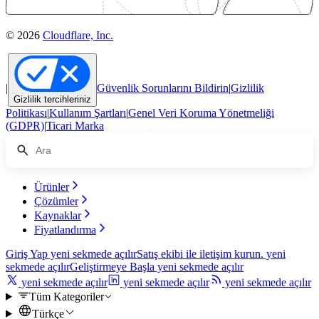
© 2026
Cloudflare, Inc.
|
Güvenlik Sorunlarını Bildirin
|
Gizlilik
Gizlilik tercihleriniz
Politikası
|
Kullanım Şartları
|
Genel Veri Koruma Yönetmeliği
(GDPR)
|
Ticari Marka
Ürünler
Çözümler
Kaynaklar
Fiyatlandırma
Giriş Yap
yeni sekmede açılır
Satış ekibi ile iletişim kurun.
yeni
sekmede açılır
Geliştirmeye Başla
yeni sekmede açılır
yeni sekmede açılır
yeni sekmede açılır
yeni sekmede açılır
Tüm Kategoriler
Türkçe