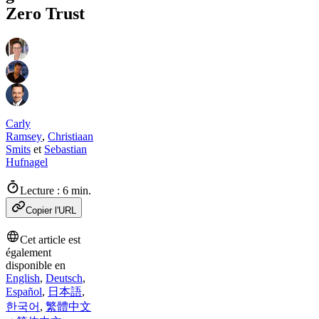
Zero Trust
Carly
Ramsey
,
Christiaan
Smits
et
Sebastian
Hufnagel
Lecture : 6 min.
Copier l'URL
Cet article est
également
disponible en
English
,
Deutsch
,
Español
,
日本語
,
한국어
,
繁體中文