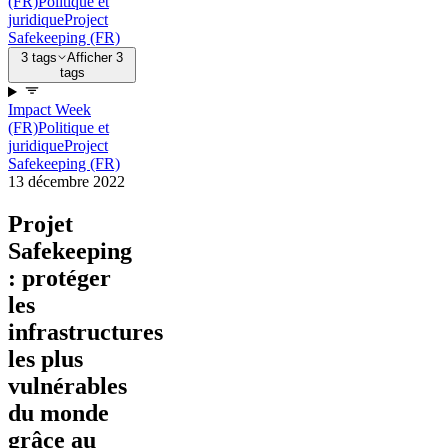
(FR)
Politique et
juridique
Project
Safekeeping (FR)
3 tags
Afficher 3
tags
Impact Week
(FR)
Politique et
juridique
Project
Safekeeping (FR)
13 décembre 2022
Projet
Safekeeping
: protéger
les
infrastructures
les plus
vulnérables
du monde
grâce au