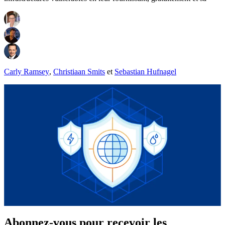
Carly Ramsey
,
Christiaan Smits
et
Sebastian Hufnagel
Abonnez-vous pour recevoir les