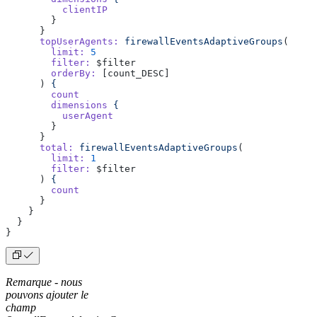
          clientIP
        }
      }
      topUserAgents:
 firewallEventsAdaptiveGroups
(
        limit:
 5
        filter:
 $filter
        orderBy:
 [count_DESC]
      ) 
{
        count
        dimensions
 {
          userAgent
        }
      }
      total:
 firewallEventsAdaptiveGroups
(
        limit:
 1
        filter:
 $filter
      ) 
{
        count
      }
    }
  }
}
Remarque - nous
pouvons ajouter le
champ