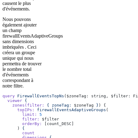
causent le plus
d'événements.
Nous pouvons
également ajouter
un champ
firewallEventsAdaptiveGroups
sans dimensions
imbriquées . Ceci
créera un groupe
unique qui nous
permettra de trouver
le nombre total
d'événements
correspondant à
notre filtre.
query
 FirewallEventsTopNs
($zoneTag: string, $filter: Fi
  viewer
 {
    zones(filter:
 {
 zoneTag:
 $zoneTag 
}
) {
      topIPs:
 firewallEventsAdaptiveGroups
(
        limit:
 5
        filter:
 $filter
        orderBy:
 [count_DESC]
      ) 
{
        count
        dimensions
 {