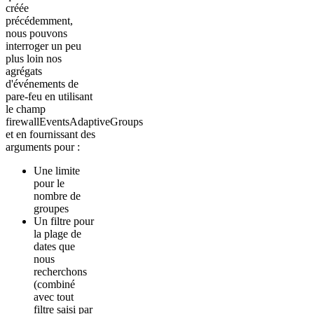
créée
précédemment,
nous pouvons
interroger un peu
plus loin nos
agrégats
d'événements de
pare-feu en utilisant
le champ
firewallEventsAdaptiveGroups
et en fournissant des
arguments pour :
Une limite
pour le
nombre de
groupes
Un filtre pour
la plage de
dates que
nous
recherchons
(combiné
avec tout
filtre saisi par