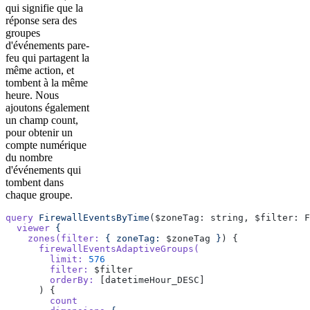
qui signifie que la
réponse sera des
groupes
d'événements pare-
feu qui partagent la
même action, et
tombent à la même
heure. Nous
ajoutons également
un champ count,
pour obtenir un
compte numérique
du nombre
d'événements qui
tombent dans
chaque groupe.
query
 FirewallEventsByTime
($zoneTag: string, $filter: F
  viewer
 {
    zones(filter:
 {
 zoneTag:
 $zoneTag 
}
) {
      firewallEventsAdaptiveGroups(
        limit:
 576
        filter:
 $filter
        orderBy:
 [datetimeHour_DESC]
      ) {
        count