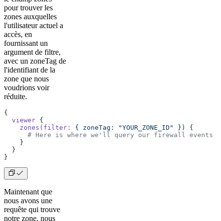
pour trouver les
zones auxquelles
l'utilisateur actuel a
accès, en
fournissant un
argument de filtre,
avec un zoneTag de
l'identifiant de la
zone que nous
voudrions voir
réduite.
{
  viewer
 {
    zones(filter:
 {
 zoneTag:
 "YOUR_ZONE_ID"
 }
) {
      # Here is where we'll query our firewall events
    }
  }
}
Maintenant que
nous avons une
requête qui trouve
notre zone, nous