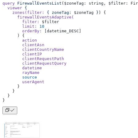
query
 FirewallEventsList
($zoneTag: string, $filter: Fir
  viewer
 {
    zones(filter:
 {
 zoneTag:
 $zoneTag 
}
) {
      firewallEventsAdaptive(
        filter:
 $filter
        limit:
 10
        orderBy:
 [datetime_DESC]
      ) {
        action
        clientAsn
        clientCountryName
        clientIP
        clientRequestPath
        clientRequestQuery
        datetime
        rayName
        source
        userAgent
      }
    }
  }
}