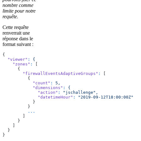
nombre comme
limite pour notre
requête.
Cette requête
renverrait une
réponse dans le
format suivant :
{
  "viewer"
:
 {
    "zones"
:
 [
      {
        "firewallEventsAdaptiveGroups"
:
 [
          {
            "count"
:
 5,
            "dimensions"
:
 {
              "action"
:
 "jschallenge",
              "datetimeHour"
:
 "2019-09-12T18:00:00Z"
            }
          }
          ...
        ]
      }
    ]
  }
}