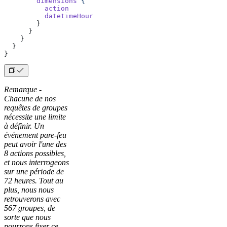
        dimensions
 {
          action
          datetimeHour
        }
      }
    }
  }
}
Remarque -
Chacune de nos
requêtes de groupes
nécessite une limite
à définir. Un
événement pare-feu
peut avoir l'une des
8 actions possibles,
et nous interrogeons
sur une période de
72 heures. Tout au
plus, nous nous
retrouverons avec
567 groupes, de
sorte que nous
pourrons fixer ce