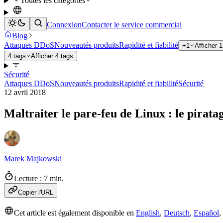
Toutes les catégories
Connexion
Contacter le service commercial
Blog
Attaques DDoS
Nouveautés produits
Rapidité et fiabilité
+1
Afficher 
4 tags
Afficher 4 tags
Sécurité
Attaques DDoS
Nouveautés produits
Rapidité et fiabilité
Sécurité
12 avril 2018
Maltraiter le pare-feu de Linux : le pirat
Marek Majkowski
Lecture : 7 min.
Copier l'URL
Cet article est également disponible en
English
,
Deutsch
,
Español
,