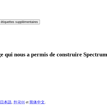
1 étiquettes supplémentaires
age qui nous a permis de construire Spectru
日本語
,
한국어
et
简体中文
.