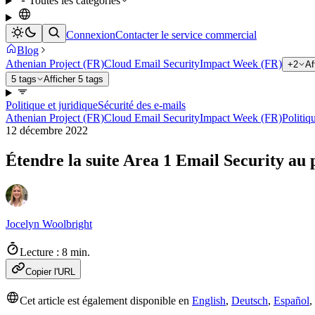
Toutes les catégories
Connexion
Contacter le service commercial
Blog
Athenian Project (FR)
Cloud Email Security
Impact Week (FR)
+2
Af
5 tags
Afficher 5 tags
Politique et juridique
Sécurité des e-mails
Athenian Project (FR)
Cloud Email Security
Impact Week (FR)
Politiq
12 décembre 2022
Étendre la suite Area 1 Email Security au 
Jocelyn Woolbright
Lecture : 8 min.
Copier l'URL
Cet article est également disponible en
English
,
Deutsch
,
Español
,