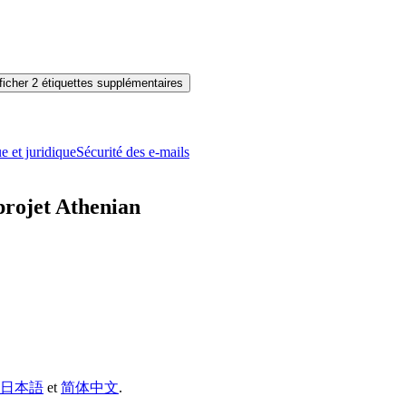
ficher 2 étiquettes supplémentaires
ue et juridique
Sécurité des e-mails
projet Athenian
日本語
et
简体中文
.