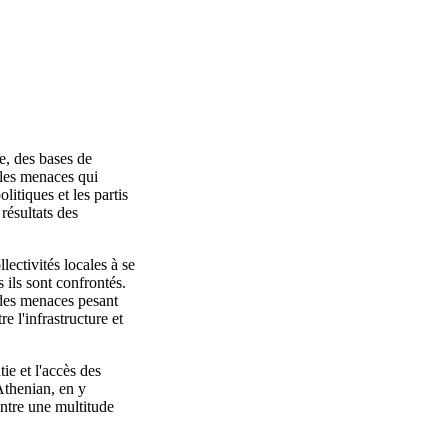
e, des bases de
 les menaces qui
itiques et les partis
résultats des
ectivités locales à se
ils sont confrontés.
des menaces pesant
e l'infrastructure et
ie et l'accès des
Athenian, en y
ontre une multitude