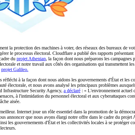
ment la protection des machines à voter, des réseaux des bureaux de vot
gérer le processus électoral. Cloudflare a publié des rapports présentant
 cadre du
projet Athenian
, la façon dont nous préparons les campagnes pol
ectorale et notre travail aux côtés des organisations qui transmettent les 
u
projet Galileo.
éfléchi à la façon dont nous aidons les gouvernements d'État et les coll
té électorale, et nous avons analysé les principaux problèmes auxquels 
nd Infrastructure Security Agency,
a déclaré
: « L'environnement actuel 
enaces, à l'intimidation du personnel électoral et aux cyberattaques contr
tâche aisée.
eilleur. Internet joue un rôle essentiel dans la promotion de la démocrat
s annoncer que nous avons élargi notre offre dans le cadre du projet 
nsi les gouvernements d'État et les collectivités locales à se protéger c
lecteurs.