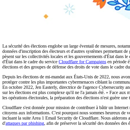
La sécurité des élections englobe un large éventail de mesures, notam
données d'inscription des électeurs et d'autres systèmes permettant de 
pèsent sur les collectivités locales et les gouvernements d'État dans le
d'État dans le cadre du service
Cloudflare for Campaigns
en période él
élections et des groupes de défense des droits de vote dans le cadre d
Depuis les élections de mi-mandat aux États-Unis de 2022, nous avons r
protéger contre les plus importantes cybermenaces ciblant la communau
En octobre 2022, Jen Easterly, directrice de l'agence Cybersecurity a
sur les élections est plus complexe qu'il ne l'a jamais été. » Face aux m
les opérations électorales, la préparation des élections n'est guère une 
Cloudflare s'est donnée pour mission de contribuer à bâtir un Internet m
citoyens aux informations. C'est pourquoi nous sommes heureux de vou
incluant la suite Area 1 Email Security de Cloudflare. Nous aiderons ai
d'
attaques par phishing
, afin de préserver la sécurité des données des é