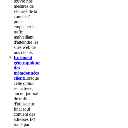
œuvre nos
mesures de
sécurité de la
couche 7
pour
empêcher le
trafic
malveillant
d'atteindre les
sites web de
nos clients.
Isolement
géographique
des
métadonnées
client
Lorsque
cette option
est activée,
aucun journal
de trafic
d'utilisateur
final (qui
contient des
adresses IP)
traité par