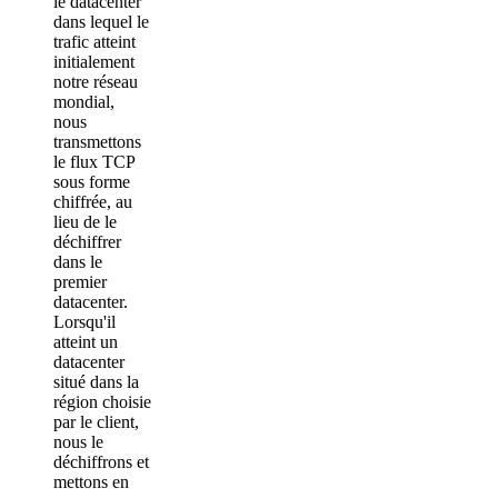
le datacenter
dans lequel le
trafic atteint
initialement
notre réseau
mondial,
nous
transmettons
le flux TCP
sous forme
chiffrée, au
lieu de le
déchiffrer
dans le
premier
datacenter.
Lorsqu'il
atteint un
datacenter
situé dans la
région choisie
par le client,
nous le
déchiffrons et
mettons en