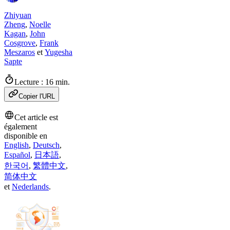
Zhiyuan
Zheng
,
Noelle
Kagan
,
John
Cosgrove
,
Frank
Meszaros
et
Yugesha
Sapte
Lecture : 16 min.
Copier l'URL
Cet article est
également
disponible en
English
,
Deutsch
,
Español
,
日本語
,
한국어
,
繁體中文
,
简体中文
et
Nederlands
.