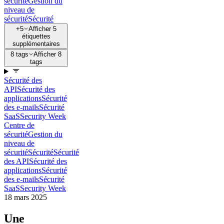
sécurité
Gestion du
niveau de
sécurité
Sécurité
+5
Afficher 5
étiquettes
supplémentaires
8 tags
Afficher 8
tags
Sécurité des
API
Sécurité des
applications
Sécurité
des e-mails
Sécurité
SaaS
Security Week
Centre de
sécurité
Gestion du
niveau de
sécurité
Sécurité
Sécurité
des API
Sécurité des
applications
Sécurité
des e-mails
Sécurité
SaaS
Security Week
18 mars 2025
Une