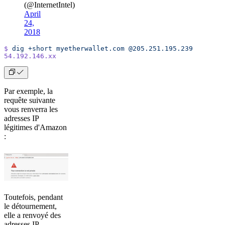
(@InternetIntel)
April
24,
2018
$
 dig
 +short
 myetherwallet.com
 @205.251.195.239
54.192.146.xx
Par exemple, la
requête suivante
vous renverra les
adresses IP
légitimes d'Amazon
:
Toutefois, pendant
le détournement,
elle a renvoyé des
adresses IP