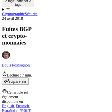
2 tags
Afficher 2
tags
Cryptographie
Sécurité
24 avril 2018
Fuites BGP
et crypto-
monnaies
Louis Poinsignon
Lecture : 7 min.
Copier l'URL
Cet article est
également
disponible en
English
,
Deutsch
,
Español
et
简体中