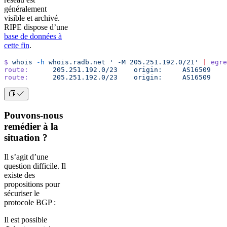
généralement
visible et archivé.
RIPE dispose d’une
base de données à
cette fin
.
$
 whois
 -h
 whois.radb.net
 ' -M 205.251.192.0/21'
 |
 egre
route:
      205.251.192.0/23
	origin:
     AS16509
route:
      205.251.192.0/23
	origin:
     AS16509
Pouvons-nous
remédier à la
situation ?
Il s’agit d’une
question difficile. Il
existe des
propositions pour
sécuriser le
protocole BGP :
Il est possible