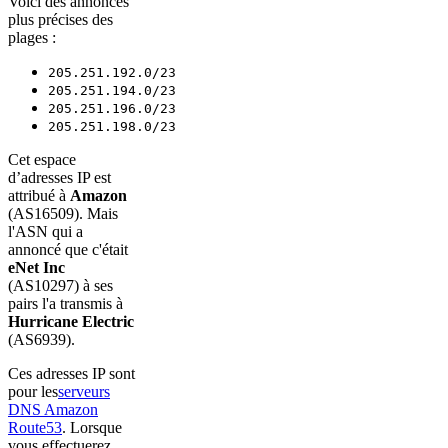
Voici des annonces
plus précises des
plages :
205.251.192.0/23
205.251.194.0/23
205.251.196.0/23
205.251.198.0/23
Cet espace
d’adresses IP est
attribué à
Amazon
(AS16509). Mais
l'ASN qui a
annoncé que c'était
eNet Inc
(AS10297) à ses
pairs l'a transmis à
Hurricane Electric
(AS6939).
Ces adresses IP sont
pour les
serveurs
DNS Amazon
Route53
. Lorsque
vous effectuerez