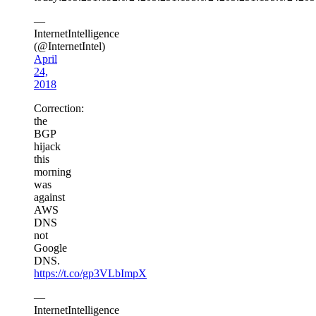
—
InternetIntelligence
(@InternetIntel)
April
24,
2018
Correction:
the
BGP
hijack
this
morning
was
against
AWS
DNS
not
Google
DNS.
https://t.co/gp3VLbImpX
—
InternetIntelligence