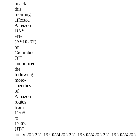
hijack
this
morning
affected
Amazon
DNS.
eNet
(AS10297)
of
Columbus,
OH
announced
the
following
more-
specifics
of
Amazon
routes
from
11:05
to
13:03
UTC
today:205.251.192.0/24205.251.193.0/24205.251.195.0/24205