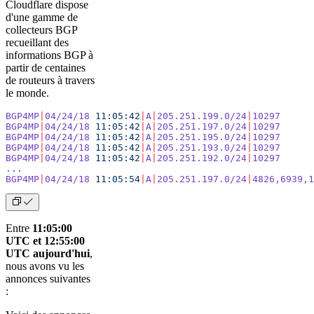
Cloudflare dispose
d'une gamme de
collecteurs BGP
recueillant des
informations BGP à
partir de centaines
de routeurs à travers
le monde.
BGP4MP
|
04/24/18
 11:05:42
|
A
|
205.251.199.0/24
|
10297
BGP4MP
|
04/24/18
 11:05:42
|
A
|
205.251.197.0/24
|
10297
BGP4MP
|
04/24/18
 11:05:42
|
A
|
205.251.195.0/24
|
10297
BGP4MP
|
04/24/18
 11:05:42
|
A
|
205.251.193.0/24
|
10297
BGP4MP
|
04/24/18
 11:05:42
|
A
|
205.251.192.0/24
|
10297
...
BGP4MP
|
04/24/18
 11:05:54
|
A
|
205.251.197.0/24
|
4826,6939,1
Entre
11:05:00
UTC et 12:55:00
UTC aujourd'hui
,
nous avons vu les
annonces suivantes
: