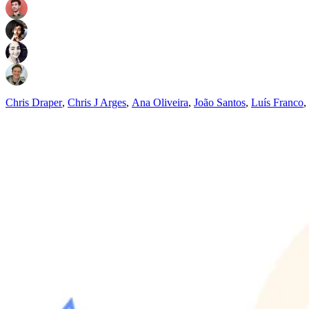
Chris Draper
,
Chris J Arges
,
Ana Oliveira
,
João Santos
,
Luís Franco
,