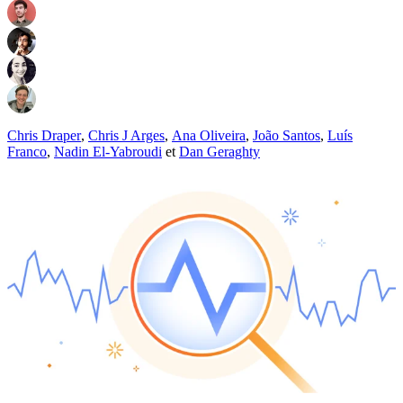
Chris Draper
,
Chris J Arges
,
Ana Oliveira
,
João Santos
,
Luís
Franco
,
Nadin El-Yabroudi
et
Dan Geraghty