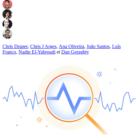
Chris Draper
,
Chris J Arges
,
Ana Oliveira
,
João Santos
,
Luís
Franco
,
Nadin El-Yabroudi
et
Dan Geraghty