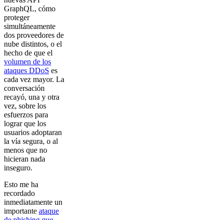
GraphQL, cómo
proteger
simultáneamente
dos proveedores de
nube distintos, o el
hecho de que el
volumen de los
ataques DDoS
es
cada vez mayor. La
conversación
recayó, una y otra
vez, sobre los
esfuerzos para
lograr que los
usuarios adoptaran
la vía segura, o al
menos que no
hicieran nada
inseguro.
Esto me ha
recordado
inmediatamente un
importante
ataque
de phishing que