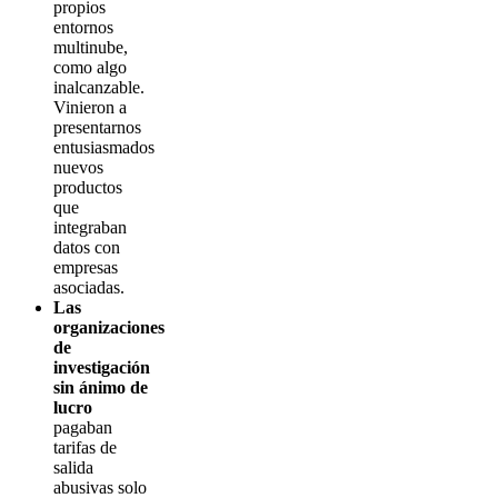
propios
entornos
multinube,
como algo
inalcanzable.
Vinieron a
presentarnos
entusiasmados
nuevos
productos
que
integraban
datos con
empresas
asociadas.
Las
organizaciones
de
investigación
sin ánimo de
lucro
pagaban
tarifas de
salida
abusivas solo