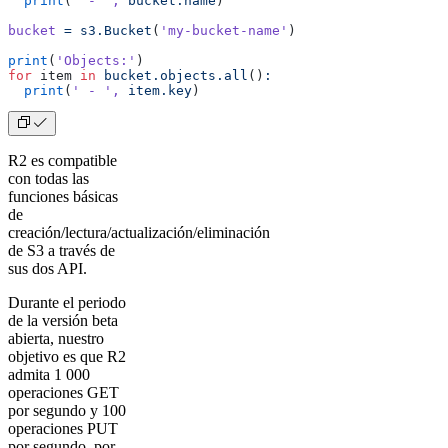
  print
(
' - '
,
 bucket.name
)
bucket
 =
 s3.Bucket
(
'my-bucket-name'
)
print
(
'Objects:'
)
for
 item 
in
 bucket.objects.all
()
:
  print
(
' - '
,
 item.key
)
R2 es compatible
con todas las
funciones básicas
de
creación/lectura/actualización/eliminación
de S3 a través de
sus dos API.
Durante el periodo
de la versión beta
abierta, nuestro
objetivo es que R2
admita 1 000
operaciones GET
por segundo y 100
operaciones PUT
por segundo, por