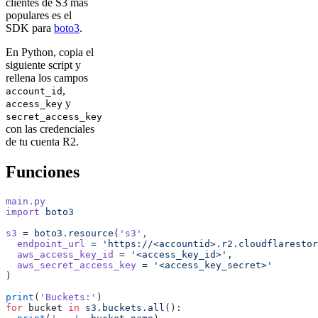
clientes de S3 más
populares es el
SDK para
boto3
.
En Python, copia el
siguiente script y
rellena los campos
,
account_id
y
access_key
secret_access_key
con las credenciales
de tu cuenta R2.
Funciones
main.py
import
 boto3
s3
 =
 boto3.resource
(
's3'
,
  endpoint_url
 =
 'https://<accountid>.r2.cloudflarestor
  aws_access_key_id
 =
 '<access_key_id>',
  aws_secret_access_key
 =
 '<access_key_secret>'
)
print
(
'Buckets:'
)
for
 bucket 
in
 s3.buckets.all
()
: