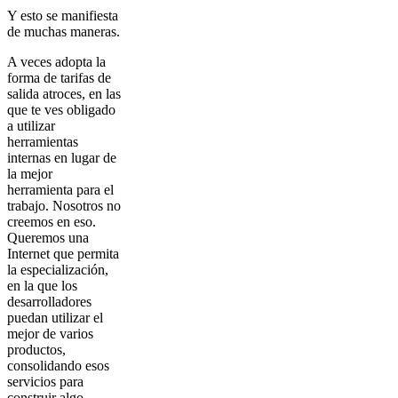
Y esto se manifiesta
de muchas maneras.
A veces adopta la
forma de tarifas de
salida atroces, en las
que te ves obligado
a utilizar
herramientas
internas en lugar de
la mejor
herramienta para el
trabajo. Nosotros no
creemos en eso.
Queremos una
Internet que permita
la especialización,
en la que los
desarrolladores
puedan utilizar el
mejor de varios
productos,
consolidando esos
servicios para
construir algo