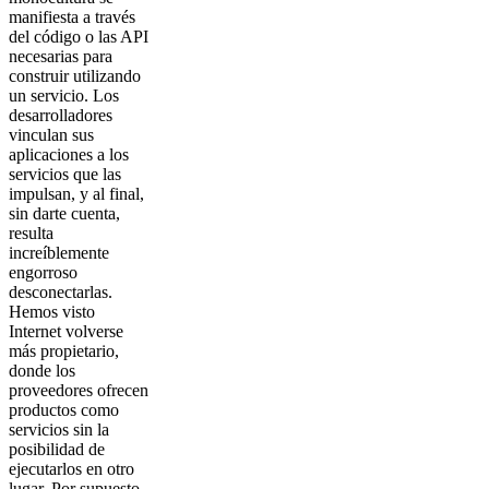
manifiesta a través
del código o las API
necesarias para
construir utilizando
un servicio. Los
desarrolladores
vinculan sus
aplicaciones a los
servicios que las
impulsan, y al final,
sin darte cuenta,
resulta
increíblemente
engorroso
desconectarlas.
Hemos visto
Internet volverse
más propietario,
donde los
proveedores ofrecen
productos como
servicios sin la
posibilidad de
ejecutarlos en otro
lugar. Por supuesto,