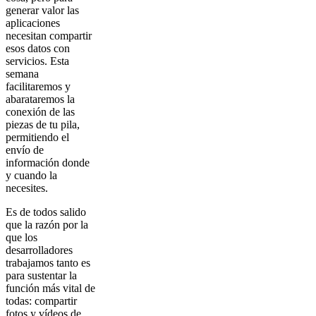
generar valor las
aplicaciones
necesitan compartir
esos datos con
servicios. Esta
semana
facilitaremos y
abarataremos la
conexión de las
piezas de tu pila,
permitiendo el
envío de
información donde
y cuando la
necesites.
Es de todos salido
que la razón por la
que los
desarrolladores
trabajamos tanto es
para sustentar la
función más vital de
todas: compartir
fotos y vídeos de