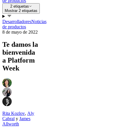
de productos
2 etiquetas
Mostrar 2 etiquetas
Desarrolladores
Noticias
de productos
8 de mayo de 2022
Te damos la
bienvenida
a Platform
Week
Rita Kozlov
,
Aly
Cabral
y
James
Allworth