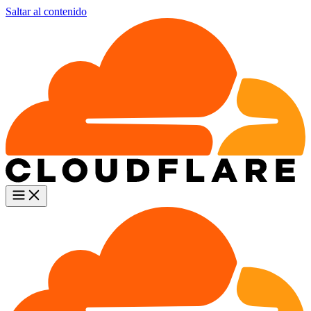
Saltar al contenido