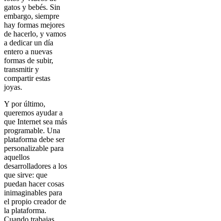
gatos y bebés. Sin
embargo, siempre
hay formas mejores
de hacerlo, y vamos
a dedicar un día
entero a nuevas
formas de subir,
transmitir y
compartir estas
joyas.
Y por último,
queremos ayudar a
que Internet sea más
programable. Una
plataforma debe ser
personalizable para
aquellos
desarrolladores a los
que sirve: que
puedan hacer cosas
inimaginables para
el propio creador de
la plataforma.
Cuando trabajas