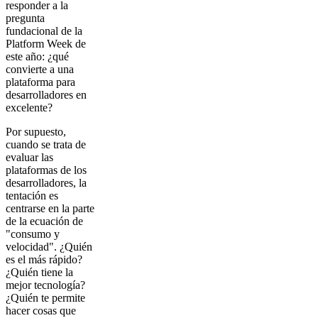
responder a la
pregunta
fundacional de la
Platform Week de
este año: ¿qué
convierte a una
plataforma para
desarrolladores en
excelente?
Por supuesto,
cuando se trata de
evaluar las
plataformas de los
desarrolladores, la
tentación es
centrarse en la parte
de la ecuación de
"consumo y
velocidad". ¿Quién
es el más rápido?
¿Quién tiene la
mejor tecnología?
¿Quién te permite
hacer cosas que