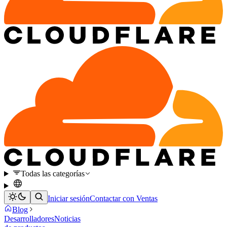
Todas las categorías
Iniciar sesión
Contactar con Ventas
Blog
Desarrolladores
Noticias