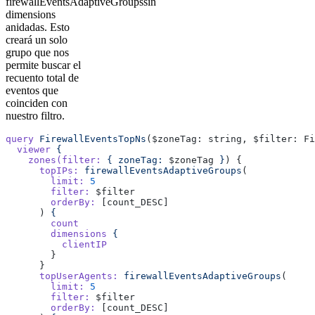
firewallEventsAdaptiveGroupssin
dimensions
anidadas. Esto
creará un solo
grupo que nos
permite buscar el
recuento total de
eventos que
coinciden con
nuestro filtro.
query
 FirewallEventsTopNs
($zoneTag: string, $filter: Fi
  viewer
 {
    zones(filter:
 {
 zoneTag:
 $zoneTag 
}
) {
      topIPs:
 firewallEventsAdaptiveGroups
(
        limit:
 5
        filter:
 $filter
        orderBy:
 [count_DESC]
      ) 
{
        count
        dimensions
 {
          clientIP
        }
      }
      topUserAgents:
 firewallEventsAdaptiveGroups
(
        limit:
 5
        filter:
 $filter
        orderBy:
 [count_DESC]