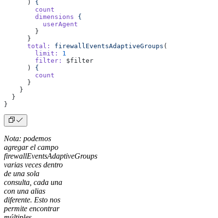
      ) 
{
        count
        dimensions
 {
          userAgent
        }
      }
      total:
 firewallEventsAdaptiveGroups
(
        limit:
 1
        filter:
 $filter
      ) 
{
        count
      }
    }
  }
}
Nota: podemos
agregar el campo
firewallEventsAdaptiveGroups
varias veces dentro
de una sola
consulta, cada una
con una alias
diferente. Esto nos
permite encontrar
múltiples