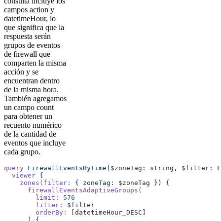
consulta incluye los
campos action y
datetimeHour, lo
que significa que la
respuesta serán
grupos de eventos
de firewall que
comparten la misma
acción y se
encuentran dentro
de la misma hora.
También agregamos
un campo count
para obtener un
recuento numérico
de la cantidad de
eventos que incluye
cada grupo.
query
 FirewallEventsByTime
($zoneTag: string, $filter: F
  viewer
 {
    zones(filter:
 {
 zoneTag:
 $zoneTag 
}
) {
      firewallEventsAdaptiveGroups(
        limit:
 576
        filter:
 $filter
        orderBy:
 [datetimeHour_DESC]
      ) {