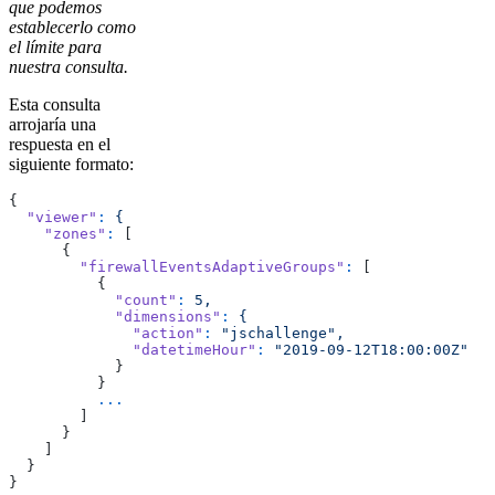
que podemos
establecerlo como
el límite para
nuestra consulta.
Esta consulta
arrojaría una
respuesta en el
siguiente formato:
{
  "viewer"
:
 {
    "zones"
:
 [
      {
        "firewallEventsAdaptiveGroups"
:
 [
          {
            "count"
:
 5,
            "dimensions"
:
 {
              "action"
:
 "jschallenge",
              "datetimeHour"
:
 "2019-09-12T18:00:00Z"
            }
          }
          ...
        ]
      }
    ]
  }
}