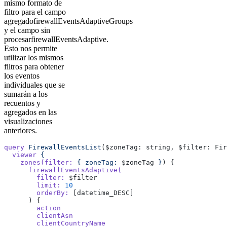
mismo formato de
filtro para el campo
agregadofirewallEventsAdaptiveGroups
y el campo sin
procesarfirewallEventsAdaptive.
Esto nos permite
utilizar los mismos
filtros para obtener
los eventos
individuales que se
sumarán a los
recuentos y
agregados en las
visualizaciones
anteriores.
query
 FirewallEventsList
($zoneTag: string, $filter: Fir
  viewer
 {
    zones(filter:
 {
 zoneTag:
 $zoneTag 
}
) {
      firewallEventsAdaptive(
        filter:
 $filter
        limit:
 10
        orderBy:
 [datetime_DESC]
      ) {
        action
        clientAsn
        clientCountryName