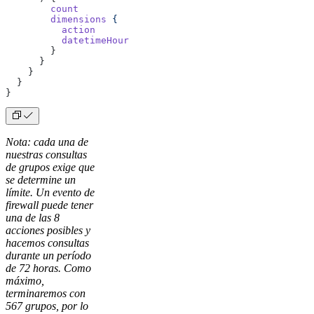
        count
        dimensions
 {
          action
          datetimeHour
        }
      }
    }
  }
}
Nota: cada una de
nuestras consultas
de grupos exige que
se determine un
límite. Un evento de
firewall puede tener
una de las 8
acciones posibles y
hacemos consultas
durante un período
de 72 horas. Como
máximo,
terminaremos con
567 grupos, por lo