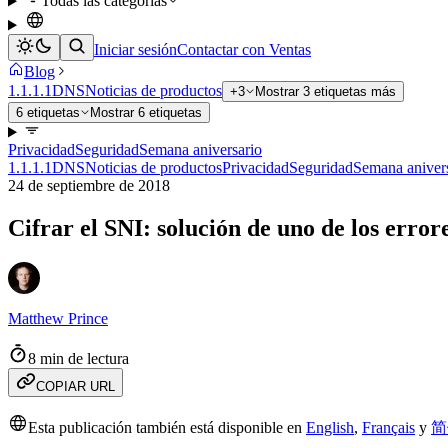
Todas las categorías
Iniciar sesión
Contactar con Ventas
Blog
1.1.1.1
DNS
Noticias de productos
+3
Mostrar 3 etiquetas más
6 etiquetas
Mostrar 6 etiquetas
Privacidad
Seguridad
Semana aniversario
1.1.1.1
DNS
Noticias de productos
Privacidad
Seguridad
Semana aniver
24 de septiembre de 2018
Cifrar el SNI: solución de uno de los error
Matthew Prince
8 min de lectura
COPIAR URL
Esta publicación también está disponible en
English
,
Français
y
简